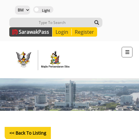
Sarawak
Pass
Login
Register
☰
<< Back To Listing