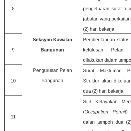
8
pengeluaran surat ruju
jabatan yang berkaita
(2) hari bekerja.
Seksyen Kawalan
Pemberitahuan status
9
Bangunan
kelulusan Pelan
dilakukan dalam tempoh
Pengurusan Pelan
Surat Makluman P
Bangunan
10
Struktur akan dikelu
dua (2) hari bekerja.
Sijil Kelayakan Me
(
Occupation Permit
) 
11
dalan tempoh dua (2)