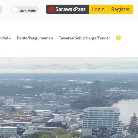
Sarawak
Pass
Login
Register
ofail
Berita/Pengumuman
Tawaran Sebut Harga/Tender