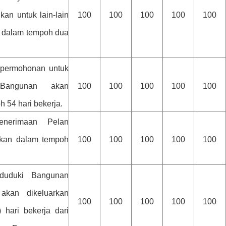
kan untuk lain-lain
100
100
100
100
100
n dalam tempoh dua
 permohonan untuk
 Bangunan akan
100
100
100
100
100
 54 hari bekerja.
enerimaan Pelan
arkan dalam tempoh
100
100
100
100
100
nduduki Bangunan
akan dikeluarkan
100
100
100
100
100
 hari bekerja dari