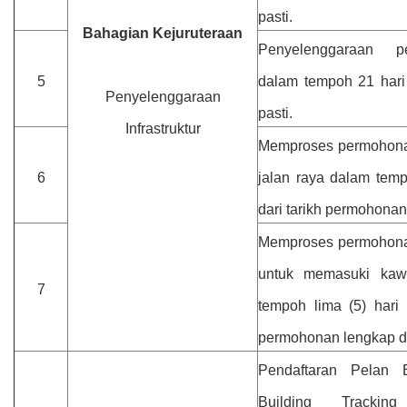
pasti.
Bahagian Kejuruteraan
Penyelenggaraan p
5
dalam tempoh 21 hari 
Penyelenggaraan
pasti.
Infrastruktur
Memproses permohonan
6
jalan raya dalam temp
dari tarikh permohonan
Memproses permohonan
untuk memasuki ka
7
tempoh lima (5) hari 
permohonan lengkap di
Pendaftaran Pelan 
Building Tracki