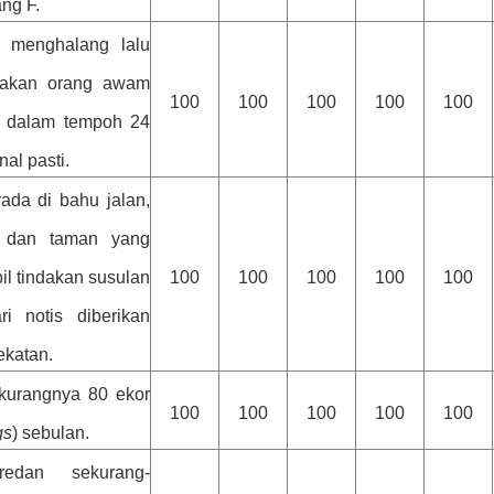
ng F.
 menghalang lalu
yakan orang awam
100
100
100
100
100
n dalam tempoh 24
al pasti.
ada di bahu jalan,
 dan taman yang
l tindakan susulan
100
100
100
100
100
ri notis diberikan
ekatan.
kurangnya 80 ekor
100
100
100
100
100
gs
) sebulan.
redan sekurang-