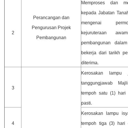
Memproses dan me
kepada Jabatan Tanah
Perancangan dan
mengenai perm
Pengurusan Projek
2
kejuruteraan aw
Pembangunan
pembangunan dalam
bekerja dari tarikh 
diterima.
Kerosakan lampu 
tanggungjawab Majl
3
tempoh satu (1) hari 
pasti.
Kerosakan lampu isya
4
tempoh tiga (3) hari 