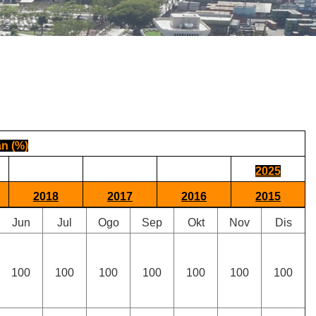
n (%)
2025
2018
2017
2016
2015
Jun
Jul
Ogo
Sep
Okt
Nov
Dis
100
100
100
100
100
100
100