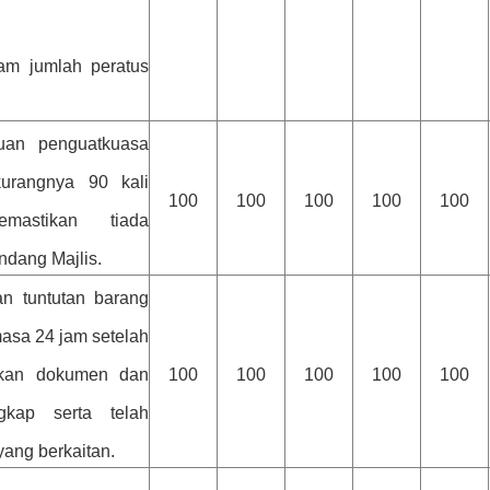
lam jumlah peratus
uan penguatkuasa
kurangnya 90 kali
100
100
100
100
100
mastikan tiada
dang Majlis.
 tuntutan barang
asa 24 jam setelah
kan dokumen dan
100
100
100
100
100
kap serta telah
ang berkaitan.