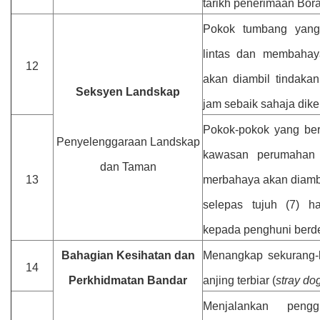
tarikh penerimaan Bora
Pokok tumbang yang
lintas dan membaha
12
akan diambil tindaka
Seksyen Landskap
jam sebaik sahaja diken
Pokok-pokok yang ber
Penyelenggaraan Landskap
kawasan perumahan
dan Taman
13
merbahaya akan diambi
selepas tujuh (7) ha
kepada penghuni berd
Bahagian Kesihatan dan
Menangkap sekurang-
14
Perkhidmatan Bandar
anjing terbiar (
stray do
Menjalankan pengg