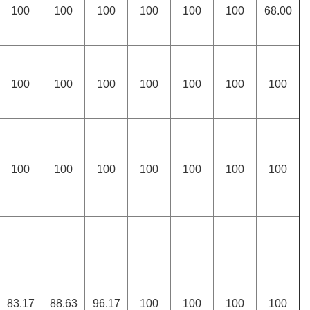
100
100
100
100
100
100
68.00
100
100
100
100
100
100
100
100
100
100
100
100
100
100
83.17
88.63
96.17
100
100
100
100