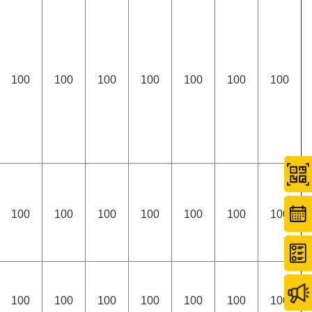
100
100
100
100
100
100
100
100
100
100
100
100
100
100
100
100
100
100
100
100
100