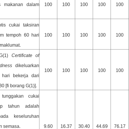
s makanan dalam
100
100
100
100
100
is cukai taksiran
am tempoh 60 hari
100
100
100
100
100
 maklumat.
 G(1)
Certificate of
edness
dikeluarkan
100
100
100
100
100
hari bekerja dari
 [fi borang G(1)].
 tunggakan cukai
ap tahun adalah
ada keseluruhan
un semasa.
9.60
16.37
30.40
44.69
76.17