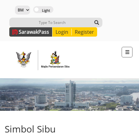
Sarawak
Pass
Login
Register
☰
Simbol Sibu