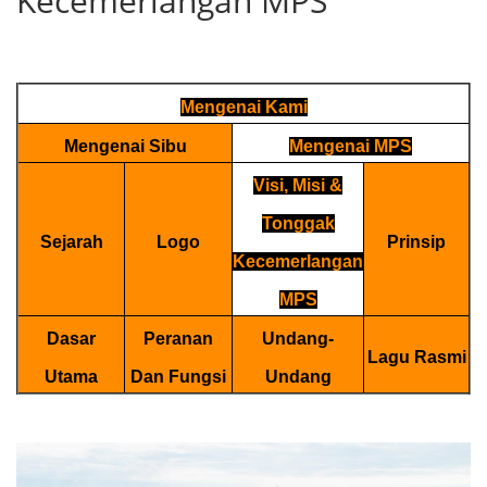
Kecemerlangan MPS
Mengenai Kami
Mengenai Sibu
Mengenai MPS
Visi, Misi &
Tonggak
Sejarah
Logo
Prinsip
Kecemerlangan
MPS
Dasar
Peranan
Undang-
Lagu Rasmi
Utama
Dan Fungsi
Undang