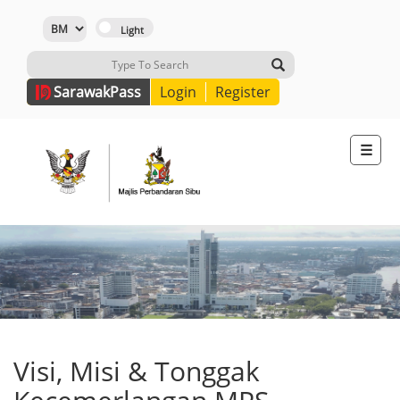
Sarawak
Pass
Login
Register
☰
Visi, Misi & Tonggak