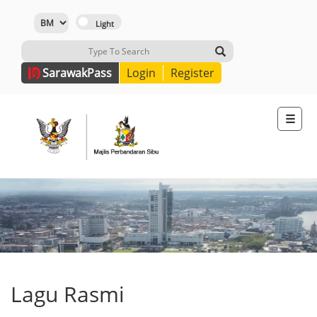
Sarawak
Pass
Login
Register
☰
Lagu Rasmi