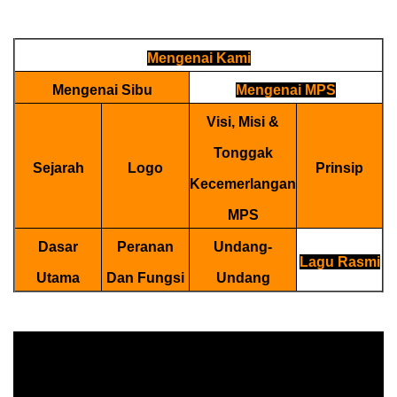
Mengenai Kami
Mengenai Sibu
Mengenai MPS
Visi, Misi &
Tonggak
Sejarah
Logo
Prinsip
Kecemerlangan
MPS
Dasar
Peranan
Undang-
Lagu Rasmi
Utama
Dan Fungsi
Undang