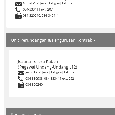
NurulJM[at]smc[dot]gov[dot]my
084-333411 ext. 207
084-320240, 084-349411
Unit Perundangan & Pengurusan Kontrak
Jestina Teresa Kaben
(Pegawai Undang-Undang L12)
JestinTK[at]smc[dot]gov[dot]my
084-336988, 084-333411 ext. 252
084-320240
Perundangan