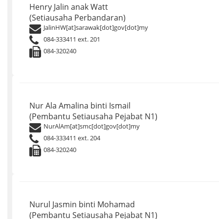
Henry Jalin anak Watt
(Setiausaha Perbandaran)
JalinHW[at]sarawak[dot]gov[dot]my
084-333411 ext. 201
084-320240
Nur Ala Amalina binti Ismail
(Pembantu Setiausaha Pejabat N1)
NurAlAm[at]smc[dot]gov[dot]my
084-333411 ext. 204
084-320240
Nurul Jasmin binti Mohamad
(Pembantu Setiausaha Pejabat N1)