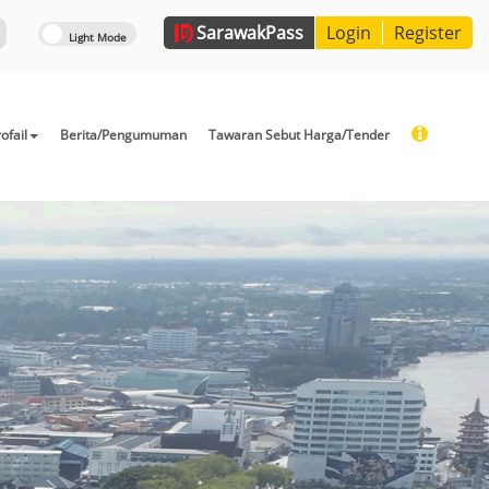
Sarawak
Pass
Login
Register
ofail
Berita/Pengumuman
Tawaran Sebut Harga/Tender