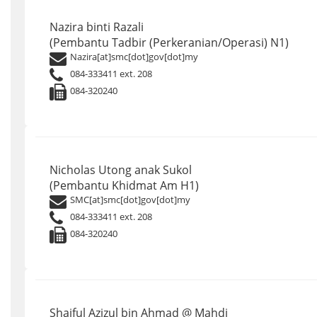
Nazira binti Razali
(Pembantu Tadbir (Perkeranian/Operasi) N1)
Nazira[at]smc[dot]gov[dot]my
084-333411 ext. 208
084-320240
Nicholas Utong anak Sukol
(Pembantu Khidmat Am H1)
SMC[at]smc[dot]gov[dot]my
084-333411 ext. 208
084-320240
Shaiful Azizul bin Ahmad @ Mahdi