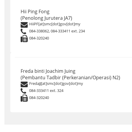
Hii Ping Fong
(Penolong Jurutera JA7)
HiiPF[at]smc[dot]gov[dot]my
084-338062, 084-333411 ext. 234
084-320240
Freda binti Joachim Juing
(Pembantu Tadbir (Perkeranian/Operasi) N2)
FredaJJ[at]smc[dot]gov[dot]my
084-333411 ext. 324
084-320240