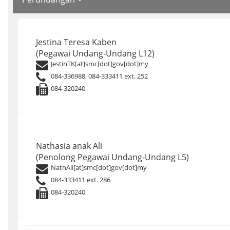
Jestina Teresa Kaben
(Pegawai Undang-Undang L12)
JestinTK[at]smc[dot]gov[dot]my
084-336988, 084-333411 ext. 252
084-320240
Nathasia anak Ali
(Penolong Pegawai Undang-Undang L5)
NathAli[at]smc[dot]gov[dot]my
084-333411 ext. 286
084-320240