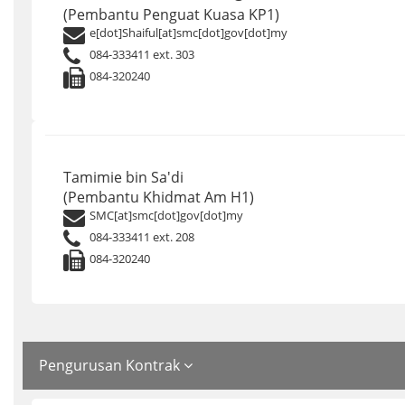
(Pembantu Penguat Kuasa KP1)
e[dot]Shaiful[at]smc[dot]gov[dot]my
084-333411 ext. 303
084-320240
Tamimie bin Sa'di
(Pembantu Khidmat Am H1)
SMC[at]smc[dot]gov[dot]my
084-333411 ext. 208
084-320240
Pengurusan Kontrak