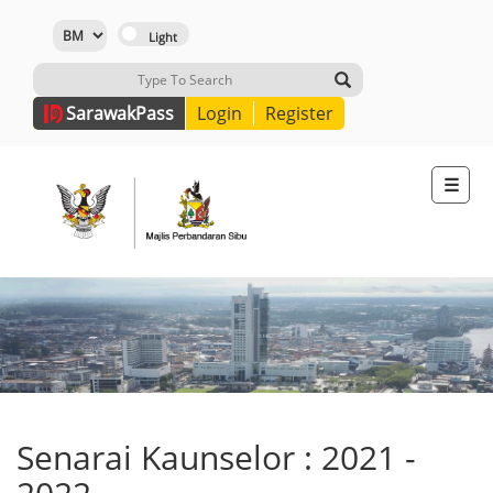
Sarawak
Pass
Login
Register
☰
Senarai Kaunselor : 2021 -