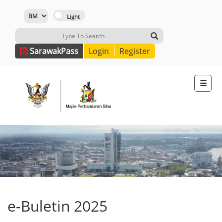
Sarawak
Pass
Login
Register
☰
e-Buletin 2025